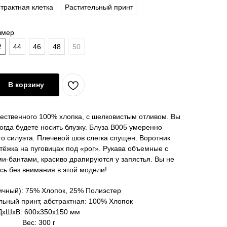
трактная клетка
Растительный принт
змер
2
44
46
48
50
В корзину
ественного 100% хлопка, с шелковистым отливом. Вы
огда будете носить блузку. Блуза В005 умеренно
о силуэта. Плечевой шов слегка спущен. Воротник
тёжка на пуговицах под «рог». Рукава объемные с
-бантами, красиво драпируются у запястья. Вы не
сь без внимания в этой модели!
ичный): 75% Хлопок, 25% Полиэстер
льный принт, абстрактная: 100% Хлопок
ДxШxВ: 600x350x150 мм
Вес: 300 г