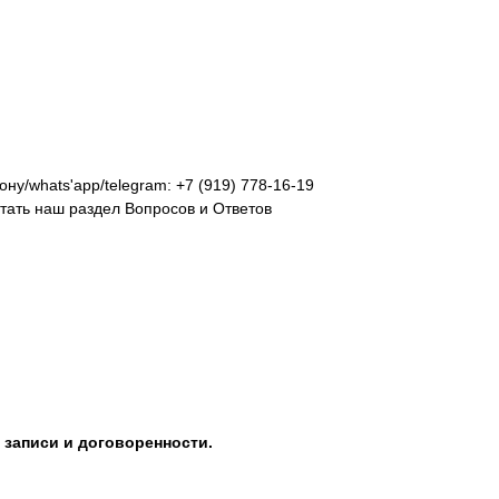
у/whats'app/telegram: +7 (919) 778-16-19
итать наш раздел
Вопросов и Ответов
записи и договоренности.