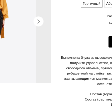
Горчичный
Абс
Ра
4
Выполнена блуза из высококач
получите удовольствие, к
свободного объема, прямог
рубашечный на стойке, зас
завязывающимися манжетами
останете
Состав (горч
Состав (растите