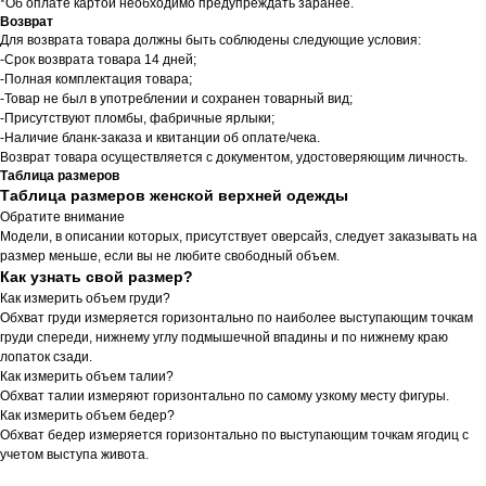
*Об оплате картой необходимо предупреждать заранее.
Возврат
Для возврата товара должны быть соблюдены следующие условия:
-Срок возврата товара 14 дней;
-Полная комплектация товара;
-Товар не был в употреблении и сохранен товарный вид;
-Присутствуют пломбы, фабричные ярлыки;
-Наличие бланк-заказа и квитанции об оплате/чека.
Возврат товара осуществляется с документом, удостоверяющим личность.
Таблица размеров
Таблица размеров женской верхней одежды
Обратите внимание
Модели, в описании которых, присутствует оверсайз, следует заказывать на
размер меньше, если вы не любите свободный объем.
Как узнать свой размер?
Как измерить объем груди?
Обхват груди измеряется горизонтально по наиболее выступающим точкам
груди спереди, нижнему углу подмышечной впадины и по нижнему краю
лопаток сзади.
Как измерить объем талии?
Обхват талии измеряют горизонтально по самому узкому месту фигуры.
Как измерить объем бедер?
Обхват бедер измеряется горизонтально по выступающим точкам ягодиц с
учетом выступа живота.