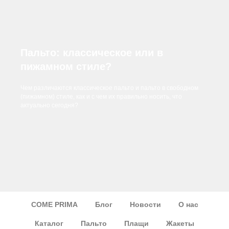
Пальто: классическое или в
пижамном стиле?
Чем различаются классическое пальто и пальто в свободном
(пижамном) стиле, как и с чем их правильно носить, что
актуально сегодня?
COME PRIMA
Блог
Новости
О нас
Каталог
Пальто
Плащи
Жакеты