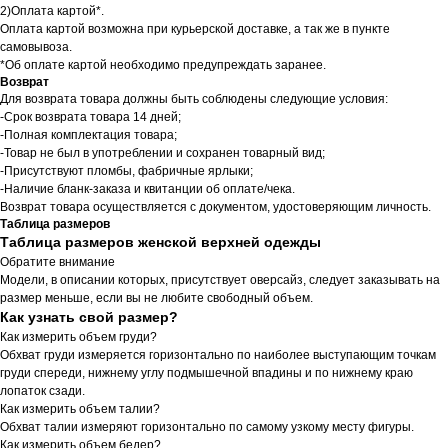
2)Оплата картой*.
Оплата картой возможна при курьерской доставке, а так же в пункте
самовывоза.
*Об оплате картой необходимо предупреждать заранее.
Возврат
Для возврата товара должны быть соблюдены следующие условия:
-Срок возврата товара 14 дней;
-Полная комплектация товара;
-Товар не был в употреблении и сохранен товарный вид;
-Присутствуют пломбы, фабричные ярлыки;
-Наличие бланк-заказа и квитанции об оплате/чека.
Возврат товара осуществляется с документом, удостоверяющим личность.
Таблица размеров
Таблица размеров женской верхней одежды
Обратите внимание
Модели, в описании которых, присутствует оверсайз, следует заказывать на
размер меньше, если вы не любите свободный объем.
Как узнать свой размер?
Как измерить объем груди?
Обхват груди измеряется горизонтально по наиболее выступающим точкам
груди спереди, нижнему углу подмышечной впадины и по нижнему краю
лопаток сзади.
Как измерить объем талии?
Обхват талии измеряют горизонтально по самому узкому месту фигуры.
Как измерить объем бедер?