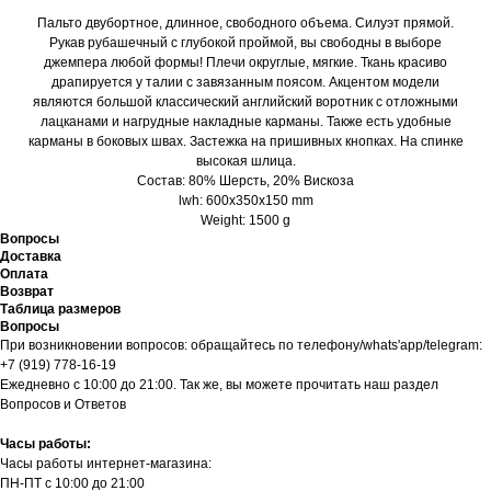
Пальто двубортное, длинное, свободного объема. Силуэт прямой.
Рукав рубашечный с глубокой проймой, вы свободны в выборе
джемпера любой формы! Плечи округлые, мягкие. Ткань красиво
драпируется у талии с завязанным поясом. Акцентом модели
являются большой классический английский воротник с отложными
лацканами и нагрудные накладные карманы. Также есть удобные
карманы в боковых швах. Застежка на пришивных кнопках. На спинке
высокая шлица.
Состав: 80% Шерсть, 20% Вискоза
lwh: 600x350x150 mm
Weight: 1500 g
Вопросы
Доставка
Оплата
Возврат
Таблица размеров
Вопросы
При возникновении вопросов: обращайтесь по телефону/whats'app/telegram:
+7 (919) 778-16-19
Ежедневно с 10:00 до 21:00. Так же, вы можете прочитать наш раздел
Вопросов и Ответов
Часы работы:
Часы работы интернет-магазина:
ПН-ПТ с 10:00 до 21:00