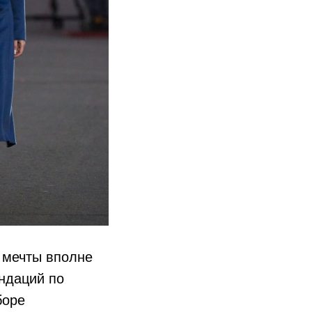
 мечты вполне
ндаций по
боре