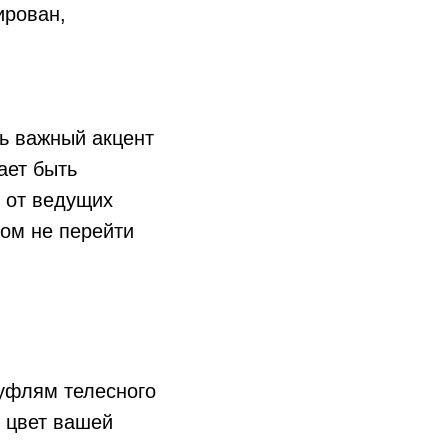
ирован,
ть важный акцент
ает быть
в от ведущих
том не перейти
туфлям телесного
д цвет вашей