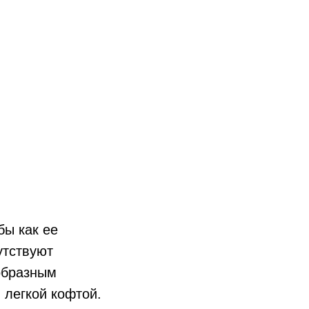
бы как ее
утствуют
-образным
 легкой кофтой.