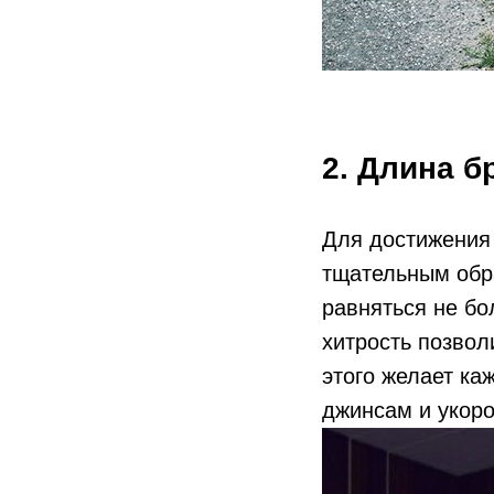
2. Длина б
Для достижения
тщательным обр
равняться не бо
хитрость позвол
этого желает ка
джинсам и укор